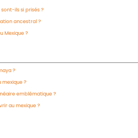
ont-ils si prisés ?
cation ancestral ?
u Mexique ?
 maya ?
u mexique ?
balnéaire emblématique ?
vrir au mexique ?