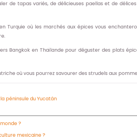
er de tapas variés, de délicieuses paellas et de déli
ul en Turquie où les marchés aux épices vous enchanter
re.
vers Bangkok en Thaïlande pour déguster des plats épicé
Autriche où vous pourrez savourer des strudels aux pomm
e la péninsule du Yucatán
u monde ?
culture mexicaine ?