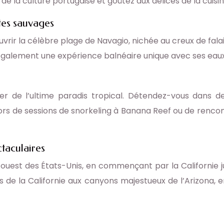
 de la culture portugaise et goûtez aux délices de la cuisin
tes sauvages
vrir la célèbre plage de Navagio, nichée au creux de fal
re également une expérience balnéaire unique avec ses eau
er de l’ultime paradis tropical. Détendez-vous dans de
ors de sessions de snorkeling à Banana Reef ou de rencon
ctaculaires
e ouest des États-Unis, en commençant par la Californie
s de la Californie aux canyons majestueux de l’Arizona,