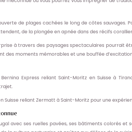
ille méconnue où vous pourrez vous imprégner de traditi
découverte de plages cachées le long de côtes sauvages.
tendent, de la plongée en apnée dans des récifs coralliens 
rprise à travers des paysages spectaculaires pourrait être
nt des moments mémorables et une bouffée d’excitation
rnina Express reliant Saint-Moritz en Suisse à Tirano 
rajet.
 Suisse reliant Zermatt à Saint-Moritz pour une expérienc
éconnue
al avec ses ruelles pavées, ses bâtiments colorés et se